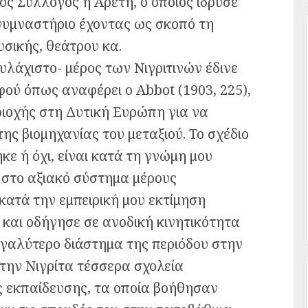
ός Σύλλογος η Αρετή, ο οποίος ίδρυσε
γυμναστήριο έχοντας ως σκοπό τη
σικής, θεάτρου κα.
ουλάχιστο- μέρος των Νιγριτινών έδινε
φού όπως αναφέρει ο Abbot (1903, 225),
ριοχής στη Δυτική Ευρώπη για να
της βιομηχανίας του μεταξιού. Το σχέδιο
κε ή όχι, είναι κατά τη γνώμη μου
 στο αξιακό σύστημα μέρους
 κατά την εμπειρική μου εκτίμηση
 και οδήγησε σε ανοδική κινητικότητα
εγαλύτερο διάστημα της περιόδου στην
την Νιγρίτα τέσσερα σχολεία
ς εκπαίδευσης, τα οποία βοήθησαν