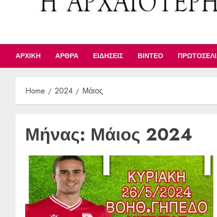
ΑΡΧΙΚΉ
ΆΡΘΡΑ
ΕΙΔΉΣΕΙΣ
ΒΊΝΤΕΟ
ΠΡΩΤΟΣΈΛ
Home
2024
Μάιος
Μήνας:
Μάιος 2024