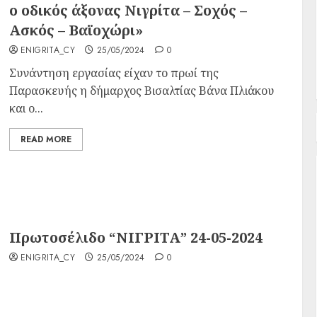
ο οδικός άξονας Νιγρίτα – Σοχός –
Ασκός – Βαϊοχώρι»
ENIGRITA_CY
25/05/2024
0
Συνάντηση εργασίας είχαν το πρωί της
Παρασκευής η δήμαρχος Βισαλτίας Βάνα Πλιάκου
και ο...
READ MORE
Πρωτοσέλιδο “ΝΙΓΡΙΤΑ” 24-05-2024
ENIGRITA_CY
25/05/2024
0