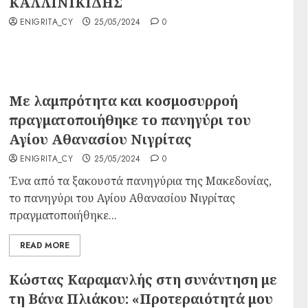
ΚΑΛΛΙΝΙΚΙΔΗΣ
ENIGRITA_CY
25/05/2024
0
Με λαμπρότητα και κοσμοσυρροή
πραγματοποιήθηκε το πανηγύρι του
Αγίου Αθανασίου Νιγρίτας
ENIGRITA_CY
25/05/2024
0
Ένα από τα ξακουστά πανηγύρια της Μακεδονίας,
το πανηγύρι του Αγίου Αθανασίου Νιγρίτας
πραγματοποιήθηκε...
READ MORE
Κώστας Καραμανλής στη συνάντηση με
τη Βάνα Πλιάκου: «Προτεραιότητά μου