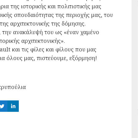
ια της ιστορικής και πολιτιστικής μας
φικής σπουδαιότητας της περιοχής μας, του
της αρχιτεκτονικής της δόμησης.
ος, την ανακάλυψή του ως «έναν χαμένο
πορικής αρχιτεκτονικής».
ult και τις φίλες και φίλους που μας
α όλους μας, πιστεύουμε, εξόρμηση!
κρυπούλια
re
Share
Share
on
on
ebook
Twitter
LinkedIn