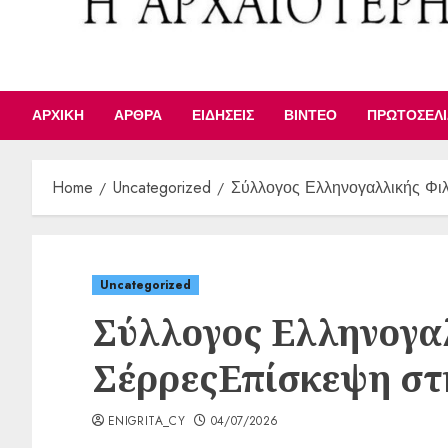
ΑΡΧΙΚΉ
ΆΡΘΡΑ
ΕΙΔΉΣΕΙΣ
ΒΊΝΤΕΟ
ΠΡΩΤΟΣΈΛ
Home
Uncategorized
Σύλλογος Ελληνογαλλικής Φιλ
Uncategorized
Σύλλογος Ελληνογα
ΣέρρεςΕπίσκεψη στ
ENIGRITA_CY
04/07/2026