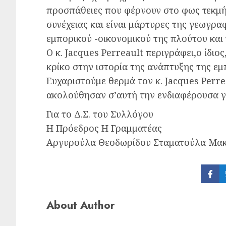
προσπάθειες που φέρνουν στο φως τεκμήρ
συνέχειας και είναι μάρτυρες της γεωγρα
εμπορικού -οικονομικού της πλούτου και 
Ο κ. Jacques Perreault περιγράφει,ο ίδι
κρίκο στην ιστορία της ανάπτυξης της εμ
Ευχαριστούμε θερμά τον κ. Jacques Perrea
ακολούθησαν σ’αυτή την ενδιαφέρουσα γι
Για το Δ.Σ. του Συλλόγου
Η Πρόεδρος Η Γραμματέας
Αργυρούλα Θεοδωρίδου Σταματούλα Μα
Sha
on
Fac
About Author