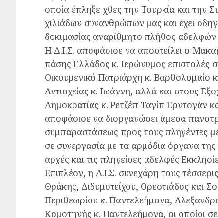
οποία έπληξε χθες την Τουρκία και την Συ
χιλιάδων συνανθρώπων μας και έχει οδηγ
δοκιμασίας αναρίθμητο πλήθος αδελφών 
Η Δ.Ι.Σ. αποφάσισε να αποστείλει ο Μακ
πάσης Ελλάδος κ. Ιερώνυμος επιστολές
Οικουμενικό Πατριάρχη κ. Βαρθολομαίο 
Αντιοχείας κ. Ιωάννη, αλλά και στους Ε
Δημοκρατίας κ. Ρετζέπ Ταγίπ Ερντογάν κα
αποφάσισε να διοργανώσει άμεσα πανστρ
συμπαραστάσεως προς τους πληγέντες μ
σε συνεργασία με τα αρμόδια όργανα της 
αρχές και τις πληγείσες αδελφές Εκκλησίε
Επιπλέον, η Δ.Ι.Σ. συνεχάρη τους τέσσερ
Θράκης, Διδυμοτείχου, Ορεστιάδος και Σ
Περιθεωρίου κ. Παντελεήμονα, Αλεξανδρ
Κομοτηνής κ. Παντελεήμονα, οι οποίοι σ