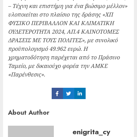
– Τέχνη και επιστήμη για ένα βιώσιμο μέλλον»
υλοποιείται στο πλαίσιο της δράσης «ΧΠ
ΦΥΣΙΚΟ ΠΕΡΙΒΑΛΛΟΝ ΚΑΙ ΚΛΙΜΑΤΙΚΗ
ΟΥΔΕΤΕΡΟΤΗΤΑ 2024, ΑΠ.4 ΚΑΙΝΟΤΟΜΕΣ
ΔΡΑΣΕΙΣ ΜΕ ΤΟΥΣ ΠΟΛΙΤΕΣ», με συνολικό
προϋπολογισμό 49.962 ευρώ. Η
χρηματοδότηση παρέχεται από το Πράσινο
Ταμείο, με δικαιούχο φορέα την ΑΜΚΕ
«Παρένθεσις».
Share
Share
Share
on
on
on
Facebook
Twitter
LinkedIn
About Author
enigrita_cy