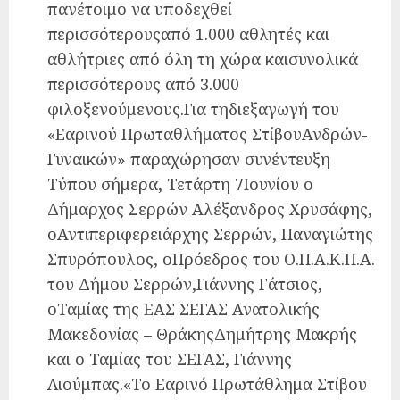
πανέτοιμο να υποδεχθεί
περισσότερουςαπό 1.000 αθλητές και
αθλήτριες από όλη τη χώρα καισυνολικά
περισσότερους από 3.000
φιλοξενούμενους.Για τηδιεξαγωγή του
«Εαρινού Πρωταθλήματος ΣτίβουΑνδρών-
Γυναικών» παραχώρησαν συνέντευξη
Τύπου σήμερα, Τετάρτη 7Ιουνίου ο
Δήμαρχος Σερρών Αλέξανδρος Χρυσάφης,
οΑντιπεριφερειάρχης Σερρών, Παναγιώτης
Σπυρόπουλος, οΠρόεδρος του Ο.Π.Α.Κ.Π.Α.
του Δήμου Σερρών,Γιάννης Γάτσιος,
οΤαμίας της ΕΑΣ ΣΕΓΑΣ Ανατολικής
Μακεδονίας – ΘράκηςΔημήτρης Μακρής
και ο Ταμίας του ΣΕΓΑΣ, Γιάννης
Λιούμπας.«Το Εαρινό Πρωτάθλημα Στίβου