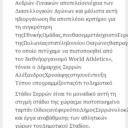
Ανδρών-Γυναικών αποτελείσυνέχεια των
Διασυλλογικών Αγώνων και μάλιστα αυτή
ηδιοργάνωση θα αποτελέσει κριτήριο για
τη συγκρότηση
τηςΕθνικήςΟμάδας,πουθασυμμετάσχειστοΕυ
τηςΠολωνίαςστατέληΙουνίου.Οιαγώνεςθαπρα
το οποίο πετύχαμε να πιστοποιηθεί από
τον διεθνήοργανισμό World Athletics»,
τόνισε ο Δήμαρχος Σερρών
ΑλέξανδροςΧρυσάφηςστησυνέντευξη
Τύπου υπογραμμίζονταςότι τοΔημοτικό
Στάδιο Σερρών είναι το μοναδικό αυτή τη
στιγμή στάδιο της χώραςμε πιστοποιημένο
ταρτάν.ΟίδιοςανέφερεότιοΔήμοςΣερρώνολοκ
και έργα αναβάθμισης των αθλητικών
χώρων τουΔημοτικού Σταδίου,