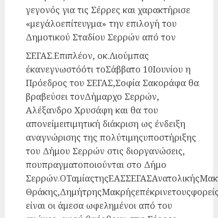
γεγονός για τις Σέρρες και χαρακτήρισε
«μεγάλοεπίτευγμα» την επιλογή του
Δημοτικού Σταδίου Σερρών από τον
ΣΕΓΑΣ.Επιπλέον, οκ.Λιούμπας
έκανεγνωστόότι τοΣάββατο 10Ιουνίου η
Πρόεδρος του ΣΕΓΑΣ,Σοφία Σακοράφα θα
βραβεύσει τονΔήμαρχο Σερρών,
Αλέξανδρο Χρυσάφη και θα του
απονείμειτιμητική διάκριση ως ένδειξη
αναγνώρισης της πολύτιμηςυποστήριξης
του Δήμου Σερρών στις διοργανώσεις,
πουπραγματοποιούνται στο Δήμο
Σερρών.ΟΤαμίαςτηςΕΑΣΣΕΓΑΣΑνατολικήςΜακ
Θράκης,ΔημήτρηςΜακρήςεπέκρινετουςφορείς
είναι οι άμεσα ωφελημένοι από του