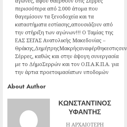
αγώνες, αφού θαέρθουν στις Σέρρες
περισσότερα από 2.000 άτομα που
θαγεμίσουν τα ξενοδοχεία και τα
καταστήματα εστίασης,απουσιάζουν από
την στήριξη των αγώνων!!! Ο Ταμίας της
ΕΑΣ ΣΕΓΑΣ Ανατολικής Μακεδονίας –
Θράκης,ΔημήτρηςΜακρήςαναφέρθηκεστιςσυντ
Σέρρες, καθώς και στην άψογη συνεργασία
με το ΔήμοΣερρών και τον Ο.Π.Α.Κ.Π.Α. για
την άρτια προετοιμασίατων υποδομών
About Author
ΚΩΝΣΤΑΝΤΙΝΟΣ
ΥΦΑΝΤΗΣ
Η ΑΡΧΑΙΟΤΕΡΗ