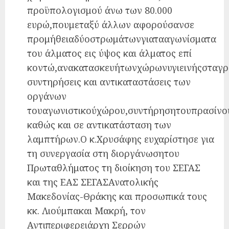
προϋπολογισμού άνω των 80.000
ευρώ,πουμεταξύ άλλων αφορούσανσε
προμήθειαδύοστρωμάτωνγιατααγωνίσματα
του άλματος εις ύψος και άλματος επί
κοντώ,ανακατασκευήτωνχώρωνυγιεινήςσταγρα
συντηρήσεις και αντικαταστάσεις των
οργάνων
τουαγωνιστικούχώρου,συντήρησητουπρασίνου
καθώς και σε αντικατάσταση των
λαμπτήρων.Ο κ.Χρυσάφης ευχαρίστησε για
τη συνεργασία στη διοργάνωσητου
Πρωταθλήματος τη διοίκηση του ΣΕΓΑΣ
και της ΕΑΣ ΣΕΓΑΣΑνατολικής
Μακεδονίας-Θράκης και προσωπικά τους
κκ. Λιούμπακαι Μακρή, τον
Αντιπεριφερειάρχη Σερρών