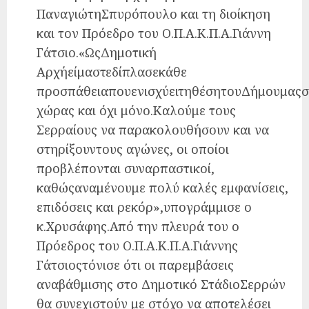
ΠαναγιώτηΣπυρόπουλο και τη διοίκηση
και τον Πρόεδρο του Ο.Π.Α.Κ.Π.Α.Γιάννη
Γάτσιο.«ΩςΔημοτική
Αρχήείμαστεδίπλασεκάθε
προσπάθειαπουενισχύειτηθέσητουΔήμουμας
χώρας και όχι μόνο.Καλούμε τους
Σερραίους να παρακολουθήσουν και να
στηρίξουντους αγώνες, οι οποίοι
προβλέπονται συναρπαστικοί,
καθώςαναμένουμε πολύ καλές εμφανίσεις,
επιδόσεις και ρεκόρ»,υπογράμμισε ο
κ.Χρυσάφης.Από την πλευρά του ο
Πρόεδρος του Ο.Π.Α.Κ.Π.Α.Γιάννης
Γάτσιοςτόνισε ότι οι παρεμβάσεις
αναβάθμισης στο Δημοτικό ΣτάδιοΣερρών
θα συνεχιστούν με στόχο να αποτελέσει