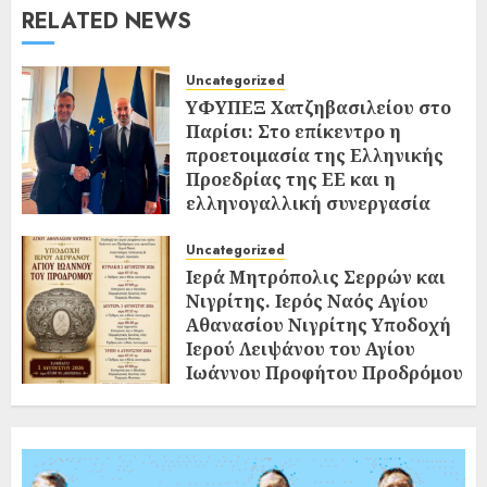
RELATED NEWS
Uncategorized
ΥΦΥΠΕΞ Χατζηβασιλείου στο
Παρίσι: Στο επίκεντρο η
προετοιμασία της Ελληνικής
Προεδρίας της ΕΕ και η
ελληνογαλλική συνεργασία
02/08/2026
0
Uncategorized
Ιερά Μητρόπολις Σερρών και
Νιγρίτης. Ιερός Ναός Αγίου
Αθανασίου Νιγρίτης Υποδοχή
Ιερού Λειψάνου του Αγίου
Ιωάννου Προφήτου Προδρόμου
και Βαπτιστού
02/08/2026
0