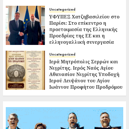
Uncategorized
ΥΦΥΠΕΞ Χατζηβασιλείου στο
Παρίσι: Στο επίκεντρο η
προετοιμασία της Ελληνικής
Προεδρίας της ΕΕ και η
ελληνογαλλική συνεργασία
02/08/2026
0
Uncategorized
Ιερά Μητρόπολις Σερρών και
Νιγρίτης. Ιερός Ναός Αγίου
Αθανασίου Νιγρίτης Υποδοχή
Ιερού Λειψάνου του Αγίου
Ιωάννου Προφήτου Προδρόμου
και Βαπτιστού
02/08/2026
0