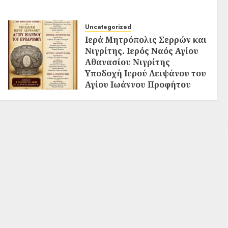
Uncategorized
Ιερά Μητρόπολις Σερρών και
Νιγρίτης. Ιερός Ναός Αγίου
Αθανασίου Νιγρίτης
Υποδοχή Ιερού Λειψάνου του
Αγίου Ιωάννου Προφήτου
Προδρόμου και Βαπτιστού
02/08/2026
0