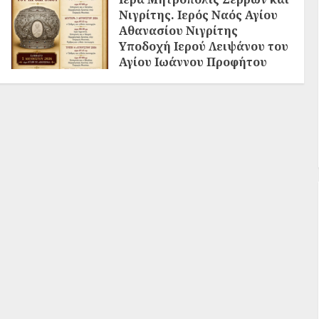
Νιγρίτης. Ιερός Ναός Αγίου
Αθανασίου Νιγρίτης
Υποδοχή Ιερού Λειψάνου του
Αγίου Ιωάννου Προφήτου
Προδρόμου και Βαπτιστού
02/08/2026
0