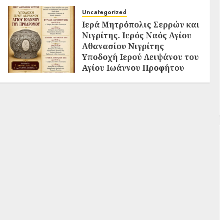
Uncategorized
Ιερά Μητρόπολις Σερρών και
Νιγρίτης. Ιερός Ναός Αγίου
Αθανασίου Νιγρίτης
Υποδοχή Ιερού Λειψάνου του
Αγίου Ιωάννου Προφήτου
Προδρόμου και Βαπτιστού
02/08/2026
0