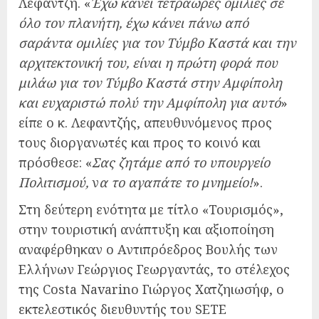
Λεφαντζή. «
Έχω κάνει τετράωρες ομιλίες σε
όλο τον πλανήτη, έχω κάνει πάνω από
σαράντα ομιλίες για τον Τύμβο Καστά και την
αρχιτεκτονική του, είναι η πρώτη φορά που
μιλάω για τον Τύμβο Καστά στην Αμφίπολη
και ευχαριστώ πολύ την Αμφίπολη για αυτό
»
είπε ο κ. Λεφαντζής, απευθυνόμενος προς
τους διοργανωτές και προς το κοινό και
πρόσθεσε: «
Σας ζητάμε από το υπουργείο
Πολιτισμού,
ν
α το αγαπάτε το μνημείο!
».
Στη δεύτερη ενότητα με τίτλο «Τουρισμός»,
στην τουριστική ανάπτυξη και αξιοποίηση
αναφέρθηκαν ο Αντιπρόεδρος Βουλής των
Ελλήνων Γεώργιος Γεωργαντάς, το στέλεχος
της Costa Navarino Γιώργος Χατζηιωσήφ, ο
εκτελεστικός διευθυντής του SETE