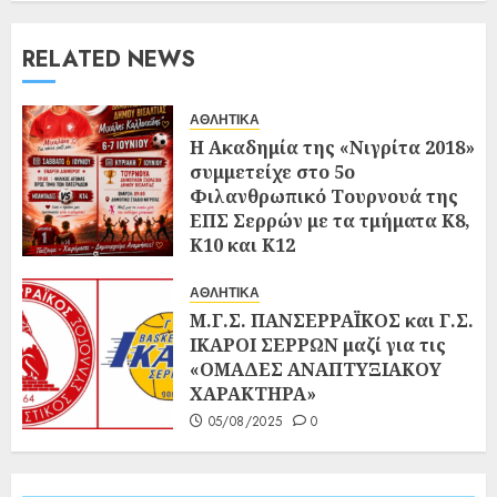
RELATED NEWS
ΑΘΛΗΤΙΚΑ
Η Ακαδημία της «Νιγρίτα 2018»
συμμετείχε στο 5ο
Φιλανθρωπικό Τουρνουά της
ΕΠΣ Σερρών με τα τμήματα Κ8,
Κ10 και Κ12
30/05/2026
0
ΑΘΛΗΤΙΚΑ
Μ.Γ.Σ. ΠΑΝΣΕΡΡΑΪΚΟΣ και Γ.Σ.
ΙΚΑΡΟΙ ΣΕΡΡΩΝ μαζί για τις
«ΟΜΑΔΕΣ ΑΝΑΠΤΥΞΙΑΚΟΥ
ΧΑΡΑΚΤΗΡΑ»
05/08/2025
0