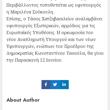
Περιβάλλοντος τοποθετείται ως υφυπουργός
η Μαριλένα Σούκουλη.
Επίσης, ο Τάσος Χατζηβασιλείου αναλαμβάνει
υφυπουργός Εξωτερικών, αρμόδιος για τις
Ευρωπαϊκές Υποθέσεις. Η ορκωμοσία του
νέου Αναπληρωτή Υπουργού και των νέων
Υφυπουργών, ενώπιων του Προέδρου της
Δημοκρατίας Κωνσταντίνου Τασούλα, θα γίνει
την Παρασκευή 12 Ιουνίου.
Share
Share
Share
on
on
on
Facebook
Twitter
LinkedIn
About Author