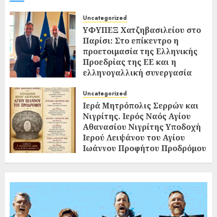
Uncategorized
ΥΦΥΠΕΞ Χατζηβασιλείου στο
Παρίσι: Στο επίκεντρο η
προετοιμασία της Ελληνικής
Προεδρίας της ΕΕ και η
ελληνογαλλική συνεργασία
02/08/2026
0
Uncategorized
Ιερά Μητρόπολις Σερρών και
Νιγρίτης. Ιερός Ναός Αγίου
Αθανασίου Νιγρίτης Υποδοχή
Ιερού Λειψάνου του Αγίου
Ιωάννου Προφήτου Προδρόμου
και Βαπτιστού
02/08/2026
0