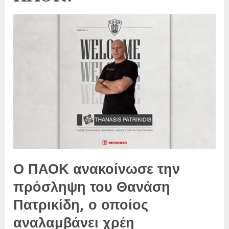
Ο ΠΑΟΚ ανακοίνωσε την
πρόσληψη του Θανάση
Πατρικίδη, ο οποίος
αναλαμβάνει χρέη