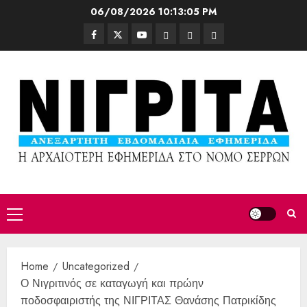
06/08/2026
10:13:07 PM
Home
Uncategorized
Ο Νιγριτινός σε καταγωγή και πρώην
ποδοσφαιριστής της ΝΙΓΡΙΤΑΣ Θανάσης Πατρικίδης