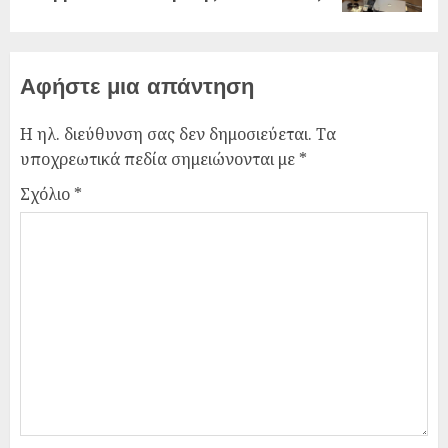
Αφήστε μια απάντηση
Η ηλ. διεύθυνση σας δεν δημοσιεύεται.
Τα
υποχρεωτικά πεδία σημειώνονται με
*
Σχόλιο
*