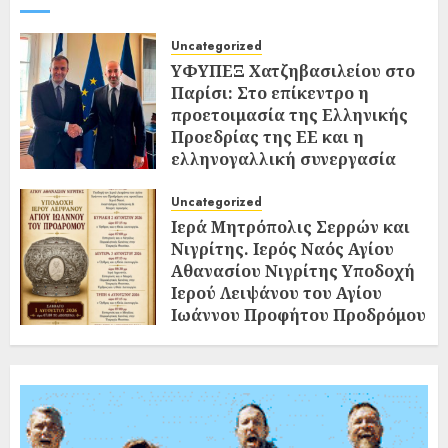
Uncategorized
ΥΦΥΠΕΞ Χατζηβασιλείου στο
Παρίσι: Στο επίκεντρο η
προετοιμασία της Ελληνικής
Προεδρίας της ΕΕ και η
ελληνογαλλική συνεργασία
02/08/2026
0
Uncategorized
Ιερά Μητρόπολις Σερρών και
Νιγρίτης. Ιερός Ναός Αγίου
Αθανασίου Νιγρίτης Υποδοχή
Ιερού Λειψάνου του Αγίου
Ιωάννου Προφήτου Προδρόμου
και Βαπτιστού
02/08/2026
0