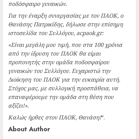
ποδόσφαιρο γυναικών.
Για την έναρξη συνεργασίας με τον ΠΑΟΚ, ο
Θανάσης Πατρικίδης, δήλωσε στην επίσημη
ιστοσελίδα του Συλλόγου, acpaok.gr:
«Είναι μεγάλη μου τιμή, που στα 100 χρόνια
από την ίδρυση του ΠΑΟΚ θα είμαι
προπονητής στην ομάδα ποδοσφαίρου
γυναικών του Συλλόγου. Ευχαριστώ την
Διοίκηση του ΠΑΟΚ για την ευκαιρία αυτή.
Στόχος μας, με συλλογική προσπάθεια, να
επαναφέρουμε την ομάδα στη θέση που
αξίζει!».
Καλώς ήρθες στον ΠΑΟΚ, Θανάση!
“.
About Author