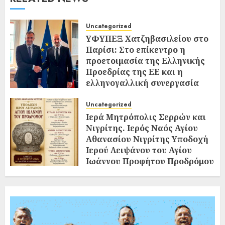
Uncategorized
ΥΦΥΠΕΞ Χατζηβασιλείου στο
Παρίσι: Στο επίκεντρο η
προετοιμασία της Ελληνικής
Προεδρίας της ΕΕ και η
ελληνογαλλική συνεργασία
02/08/2026
0
Uncategorized
Ιερά Μητρόπολις Σερρών και
Νιγρίτης. Ιερός Ναός Αγίου
Αθανασίου Νιγρίτης Υποδοχή
Ιερού Λειψάνου του Αγίου
Ιωάννου Προφήτου Προδρόμου
και Βαπτιστού
02/08/2026
0