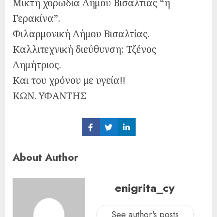
Μικτή χορωδία Δήμου Βισαλτίας “η
Γερακίνα”.
Φιλαρμονική Δήμου Βισαλτίας.
Καλλιτεχνική διεύθυνση: Τζένος
Δημήτριος.
Και του χρόνου με υγεία!!
ΚΩΝ. ΥΦΑΝΤΗΣ
Share
Share
Share
on
on
on
Facebook
Twitter
LinkedIn
About Author
enigrita_cy
See author's posts