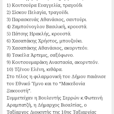
1) Κουτσούρα Ευαγγελία, τραγούδι
2) Σίσκου Πελαγία, τραγούδι.
3) Παρασκευάς Αθανάσιος, σαντούρι.
4) Ζαμπούνογλου Βασιλική, κρουστά.
5) Πάτσης Ηρακλής, κρουστά.
6) Χασαπάκης Χρήστος, μπουζούκι.
7) Χασαπάκης Αθανάσιος, ακορντεόν.
8) Τσικέλα Άρτεμις, σαξόφωνο.
9) Κουτσουμαράκη Αναστασία, ακορντεόν.
10) Τζένου Ελένη, κιθάρα.
Στο τέλος η φιλαρμονική του Δήμου παιάνισε
τον Εθνικό Ύμνο και το “Μακεδονία
Ξακουστή”.
Συμμετείχαν η Βουλευτής Σερρών κ.Φωτεινή
Αραμπατζή, η Δήμαρχος Βισαλτίας, ο
Ταξίαρχος Διοικητής της 10ης Ταξιαρχίας