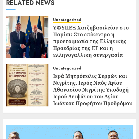
RELATED NEWS
Uncategorized
ΥΦΥΠΕΞ Χατζηβασιλείου στο
Παρίσι: Στο επίκεντρο η
προετοιμασία της Ελληνικής
Προεδρίας της ΕΕ και η
ελληνογαλλική συνεργασία
02/08/2026
0
Uncategorized
Ιερά Μητρόπολις Σερρών και
Νιγρίτης. Ιερός Ναός Αγίου
Αθανασίου Νιγρίτης Υποδοχή
Ιερού Λειψάνου του Αγίου
Ιωάννου Προφήτου Προδρόμου
και Βαπτιστού
02/08/2026
0