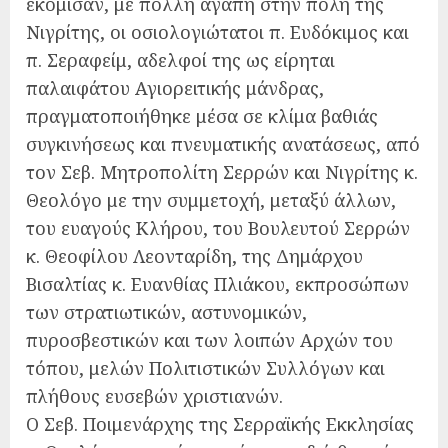
εκόμισαν, με πολλή αγάπη στην πόλη της
Νιγρίτης, οι οσιολογιώτατοι π. Ευδόκιμος και
π. Σεραφείμ, αδελφοί της ως είρηται
παλαιφάτου Αγιορειτικής μάνδρας,
πραγματοποιήθηκε μέσα σε κλίμα βαθιάς
συγκινήσεως και πνευματικής ανατάσεως, από
τον Σεβ. Μητροπολίτη Σερρών και Νιγρίτης κ.
Θεολόγο με την συμμετοχή, μεταξύ άλλων,
του ευαγούς Κλήρου, του Βουλευτού Σερρών
κ. Θεοφίλου Λεονταρίδη, της Δημάρχου
Βισαλτίας κ. Ευανθίας Πλιάκου, εκπροσώπων
των στρατιωτικών, αστυνομικών,
πυροσβεστικών και των λοιπών Αρχών του
τόπου, μελών Πολιτιστικών Συλλόγων και
πλήθους ευσεβών χριστιανών.
Ο Σεβ. Ποιμενάρχης της Σερραϊκής Εκκλησίας