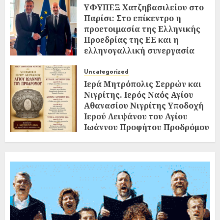
ΥΦΥΠΕΞ Χατζηβασιλείου στο
Παρίσι: Στο επίκεντρο η
προετοιμασία της Ελληνικής
Προεδρίας της ΕΕ και η
ελληνογαλλική συνεργασία
02/08/2026
0
Uncategorized
Ιερά Μητρόπολις Σερρών και
Νιγρίτης. Ιερός Ναός Αγίου
Αθανασίου Νιγρίτης Υποδοχή
Ιερού Λειψάνου του Αγίου
Ιωάννου Προφήτου Προδρόμου
και Βαπτιστού
02/08/2026
0