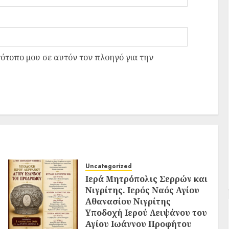
τότοπο μου σε αυτόν τον πλοηγό για την
Uncategorized
Ιερά Μητρόπολις Σερρών και
Νιγρίτης. Ιερός Ναός Αγίου
Αθανασίου Νιγρίτης
Υποδοχή Ιερού Λειψάνου του
Αγίου Ιωάννου Προφήτου