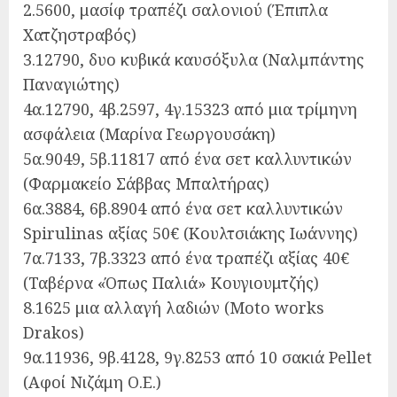
2.5600, μασίφ τραπέζι σαλονιού (Έπιπλα
Χατζηστραβός)
3.12790, δυο κυβικά καυσόξυλα (Ναλμπάντης
Παναγιώτης)
4α.12790, 4β.2597, 4γ.15323 από μια τρίμηνη
ασφάλεια (Μαρίνα Γεωργουσάκη)
5α.9049, 5β.11817 από ένα σετ καλλυντικών
(Φαρμακείο Σάββας Μπαλτήρας)
6α.3884, 6β.8904 από ένα σετ καλλυντικών
Spirulinas αξίας 50€ (Κουλτσιάκης Ιωάννης)
7α.7133, 7β.3323 από ένα τραπέζι αξίας 40€
(Ταβέρνα «Όπως Παλιά» Κουγιουμτζής)
8.1625 μια αλλαγή λαδιών (Moto works
Drakos)
9α.11936, 9β.4128, 9γ.8253 από 10 σακιά Pellet
(Αφοί Νιζάμη Ο.Ε.)