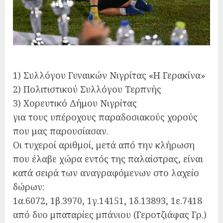
1) Συλλόγου Γυναικών Νιγρίτας «Η Γερακίνα»
2) Πολιτιστικού Συλλόγου Τερπνής
3) Χορευτικό Δήμου Νιγρίτας
για τους υπέροχους παραδοσιακούς χορούς
που μας παρουσίασαν.
Οι τυχεροί αριθμοί, μετά από την κλήρωση
που έλαβε χώρα εντός της παλαίστρας, είναι
κατά σειρά των αναγραφόμενων στο λαχείο
δώρων:
1α.6072, 1β.3970, 1γ.14151, 1δ.13893, 1ε.7418
από δυο μπαταρίες μπάνιου (Γεροτζιάφας Γρ.)