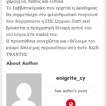
χαμόγελα, πάθος και ελπίδα.
Το Σαββατοκύριακο που έρχεται η Ακαδημίας
θα συμμετάσχει στο φιλανθρωπικό τουρνουά
που διοργανώνει η ΕΠΣ Σερρών..Γιατί εκεί
βρίσκεται η πραγματική δύναμη αυτού του
συλλόγου.Στα παιδιά του.
Η προσπάθεια συνεχίζεται και ι θέλουμε τον
κόσμο δίπλα μας περισσότερο από ποτέ. ΚΩΝ.
ΥΦΑΝΤΗΣ
About Author
enigrita_cy
See author's posts