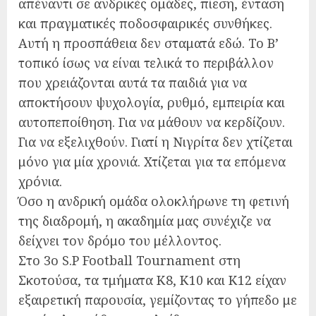
απέναντι σε ανδρικές ομάδες, πίεση, ένταση
και πραγματικές ποδοσφαιρικές συνθήκες.
Αυτή η προσπάθεια δεν σταματά εδώ. Το Β’
τοπικό ίσως να είναι τελικά το περιβάλλον
που χρειάζονται αυτά τα παιδιά για να
αποκτήσουν ψυχολογία, ρυθμό, εμπειρία και
αυτοπεποίθηση. Για να μάθουν να κερδίζουν.
Για να εξελιχθούν. Γιατί η Νιγρίτα δεν χτίζεται
μόνο για μία χρονιά. Χτίζεται για τα επόμενα
χρόνια.
Όσο η ανδρική ομάδα ολοκλήρωνε τη φετινή
της διαδρομή, η ακαδημία μας συνέχιζε να
δείχνει τον δρόμο του μέλλοντος.
Στο 3ο S.P Football Tournament στη
Σκοτούσα, τα τμήματα Κ8, Κ10 και Κ12 είχαν
εξαιρετική παρουσία, γεμίζοντας το γήπεδο με