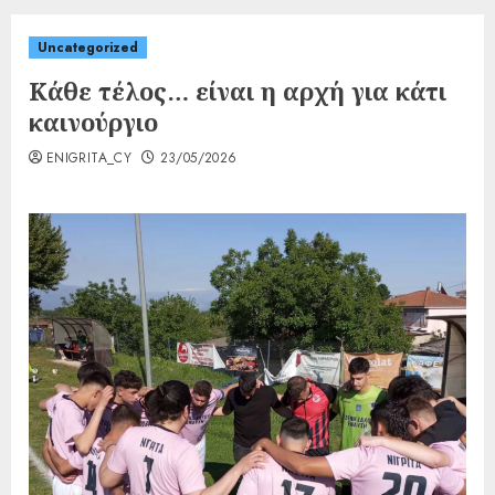
Uncategorized
Κάθε τέλος… είναι η αρχή για κάτι
καινούργιο
ENIGRITA_CY
23/05/2026