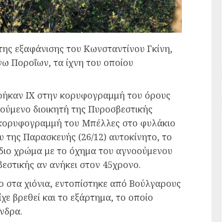
η της εξαφάνισης του Κωνσταντίνου Γκίνη,
νω Ποροΐων, τα ίχνη του οποίου
βρήκαν ΙΧ στην κορυφογραμμή του όρους
οούμενο διοικητή της Πυροσβεστικής
 κορυφογραμμή του Μπέλλες στο φυλάκιο
 της Παρασκευής (26/12) αυτοκίνητο, το
ο ίδιο χρώμα με το όχημα του αγνοούμενου
βεστικής αν ανήκει στον 45χρονο.
ο στα χιόνια, εντοπίστηκε από Βούλγαρους
ίχε βρεθεί και το εξάρτημα, το οποίο
νδρα.