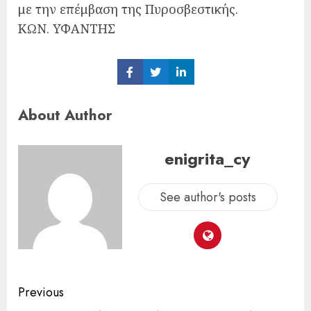
με την επέμβαση της Πυροσβεστικής.
ΚΩΝ. ΥΦΑΝΤΗΣ
Share
Share
Share
on
on
on
Facebook
Twitter
LinkedIn
About Author
enigrita_cy
See author's posts
Previous