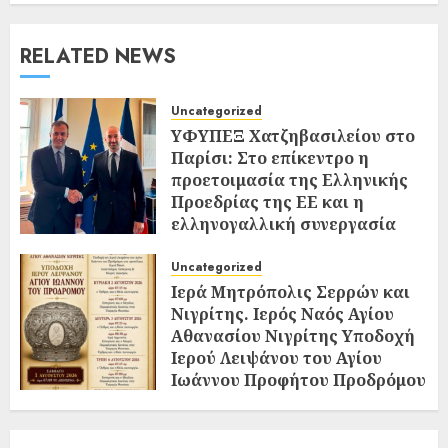
RELATED NEWS
Uncategorized
ΥΦΥΠΕΞ Χατζηβασιλείου στο
Παρίσι: Στο επίκεντρο η
προετοιμασία της Ελληνικής
Προεδρίας της ΕΕ και η
ελληνογαλλική συνεργασία
02/08/2026
0
Uncategorized
Ιερά Μητρόπολις Σερρών και
Νιγρίτης. Ιερός Ναός Αγίου
Αθανασίου Νιγρίτης Υποδοχή
Ιερού Λειψάνου του Αγίου
Ιωάννου Προφήτου Προδρόμου
και Βαπτιστού
02/08/2026
0