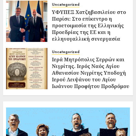
Uncategorized
ΥΦΥΠΕΞ Χατζηβασιλείου στο
Παρίσι: Στο επίκεντρο η
προετοιμασία της Ελληνικής
Προεδρίας της ΕΕ και η
ελληνογαλλική συνεργασία
02/08/2026
0
Uncategorized
Ιερά Μητρόπολις Σερρών και
Νιγρίτης. Ιερός Ναός Αγίου
Αθανασίου Νιγρίτης Υποδοχή
Ιερού Λειψάνου του Αγίου
Ιωάννου Προφήτου Προδρόμου
και Βαπτιστού
02/08/2026
0