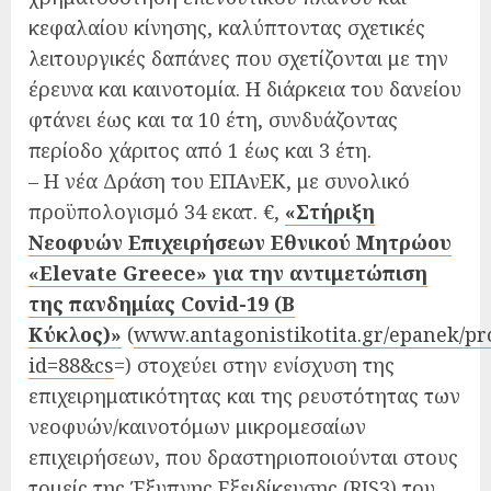
κεφαλαίου κίνησης, καλύπτοντας σχετικές
λειτουργικές δαπάνες που σχετίζονται με την
έρευνα και καινοτομία. Η διάρκεια του δανείου
φτάνει έως και τα 10 έτη, συνδυάζοντας
περίοδο χάριτος από 1 έως και 3 έτη.
– Η νέα Δράση του ΕΠΑνΕΚ, με συνολικό
προϋπολογισμό 34 εκατ. €,
«Στήριξη
Νεοφυών Επιχειρήσεων Εθνικού Μητρώου
«Elevate Greece»
για την αντιμετώπιση
της πανδημίας Covid-19 (Β
Κύκλος)»
(
www.antagonistikotita.gr/epanek/pro
id=88&cs
=) στοχεύει στην ενίσχυση της
επιχειρηματικότητας και της ρευστότητας των
νεοφυών/καινοτόμων μικρομεσαίων
επιχειρήσεων, που δραστηριοποιούνται στους
τομείς της Έξυπνης Εξειδίκευσης (RIS3) του