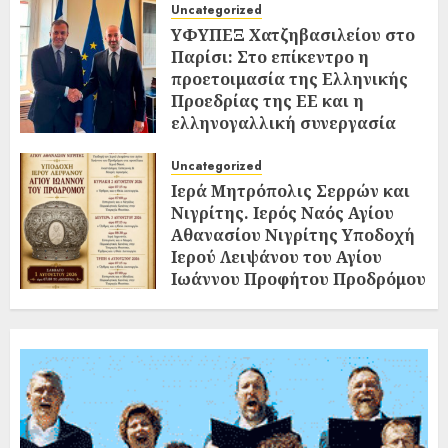
Uncategorized
ΥΦΥΠΕΞ Χατζηβασιλείου στο
Παρίσι: Στο επίκεντρο η
προετοιμασία της Ελληνικής
Προεδρίας της ΕΕ και η
ελληνογαλλική συνεργασία
02/08/2026
0
Uncategorized
Ιερά Μητρόπολις Σερρών και
Νιγρίτης. Ιερός Ναός Αγίου
Αθανασίου Νιγρίτης Υποδοχή
Ιερού Λειψάνου του Αγίου
Ιωάννου Προφήτου Προδρόμου
και Βαπτιστού
02/08/2026
0