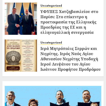
Uncategorized
ΥΦΥΠΕΞ Χατζηβασιλείου στο
Παρίσι: Στο επίκεντρο η
προετοιμασία της Ελληνικής
Προεδρίας της ΕΕ και η
ελληνογαλλική συνεργασία
02/08/2026
0
Uncategorized
Ιερά Μητρόπολις Σερρών και
Νιγρίτης. Ιερός Ναός Αγίου
Αθανασίου Νιγρίτης Υποδοχή
Ιερού Λειψάνου του Αγίου
Ιωάννου Προφήτου Προδρόμου
και Βαπτιστού
02/08/2026
0