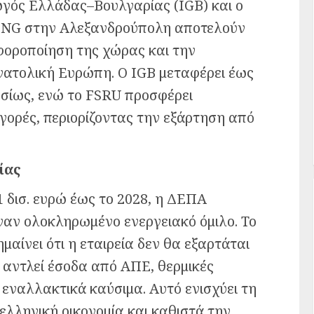
γωγός Ελλάδας–Βουλγαρίας (IGB) και ο
LNG στην Αλεξανδρούπολη αποτελούν
φοροποίηση της χώρας και την
νατολική Ευρώπη. Ο IGB μεταφέρει έως
τησίως, ενώ το FSRU προσφέρει
ορές, περιορίζοντας την εξάρτηση από
ίας
 δισ. ευρώ έως το 2028, η ΔΕΠΑ
ναν ολοκληρωμένο ενεργειακό όμιλο. Το
αίνει ότι η εταιρεία δεν θα εξαρτάται
 αντλεί έσοδα από ΑΠΕ, θερμικές
 εναλλακτικά καύσιμα. Αυτό ενισχύει τη
 ελληνική οικονομία και καθιστά την