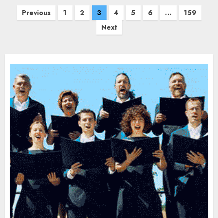
Previous
1
2
3
4
5
6
…
159
Next