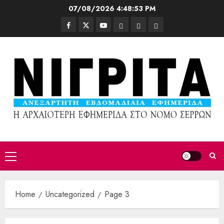
07/08/2026
4:48:55 PM
Home
Uncategorized
Page 3